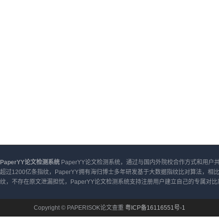
PaperYY论文检测系统
PaperYY论文检测系统，通过与国内外院校合作方式和用
超过1200亿条指纹，PaperYY拥有海归博士多年研发基于大数据指纹比对算法，相
纹，不存在原文泄漏担忧，PaperYY论文检测系统支持注册用户建立自己的专属对比
Copyright © PAPERISOK论文查重
粤ICP备16116551号-1