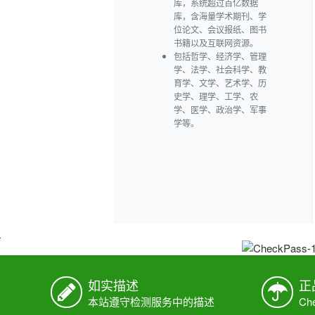
系
统
简
如实描述
正
介
本站遵守检测服务中的描述
C
：