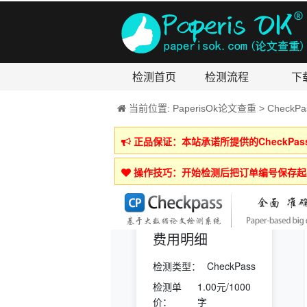
检测首页
检测流程
下
当前位置:
PaperisOk论文查重
>
Check
正品保证
：
本站承诺所提供的CheckP
操作技巧：开始检测后把订单编号保存起来