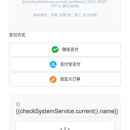
[checkSystemService.current().janeName] || 'DOC, DOCX,
TXT' }} (最大30MB)
{{paperService.getFirstPaper().getError()?
命名格式：作者_标题 例：张三_论文标题
paperService.getFirstPaper().getError():'请上传文件'}}
支付方式
微信支付
支付宝支付
自定义订单
{{checkSystemService.current().name}}