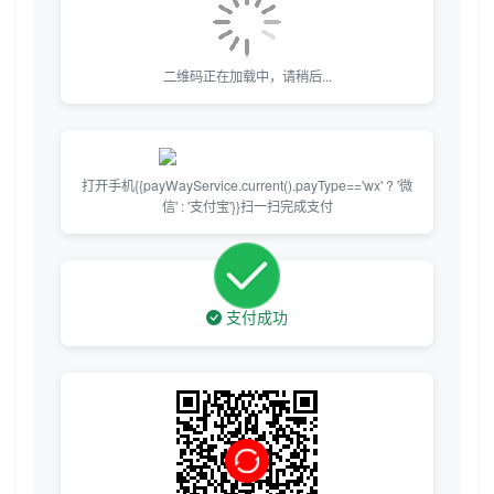
二维码正在加载中，请稍后...
打开手机{{payWayService.current().payType=='wx' ? '微
信' : '支付宝'}}扫一扫完成支付
支付成功