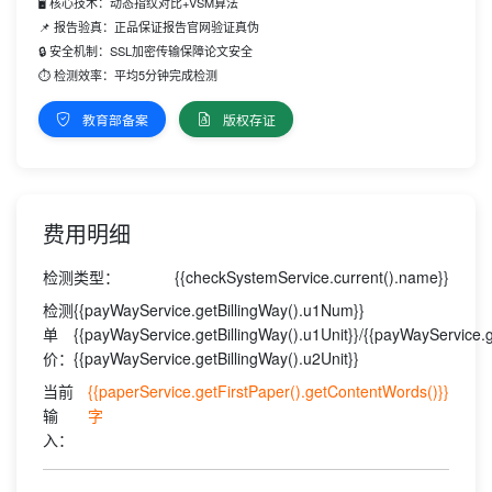
🖥️ 核心技术：动态指纹对比+VSM算法
📌 报告验真：正品保证报告官网验证真伪
🔒 安全机制：SSL加密传输保障论文安全
⏱️ 检测效率：平均5分钟完成检测
教育部备案
版权存证
费用明细
检测类型：
{{checkSystemService.current().name}}
检测
{{payWayService.getBillingWay().u1Num}}
单
{{payWayService.getBillingWay().u1Unit}}/{{payWayService.
价：
{{payWayService.getBillingWay().u2Unit}}
当前
{{paperService.getFirstPaper().getContentWords()}}
输
字
入：